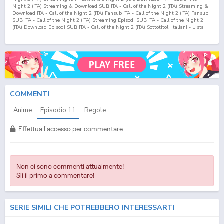
Night 2 (ITA) Streaming & Download SUB ITA - Call of the Night 2 (ITA) Streaming &
Download ITA - Call of the Night 2 (ITA) Fansub ITA - Call of the Night 2 (ITA) Fansub
SUB ITA - Call of the Night 2 (ITA) Streaming Episodi SUB ITA - Call of the Night 2
(ITA) Download Episodi SUB ITA - Call of the Night 2 (ITA) Sottotitoli Italiani - Lista
Episodi Call of the Night 2 (ITA) SUB ITA - Lista Episodi Call of the Night 2 (ITA) ITA -
Call of the Night 2 (ITA) Episodio
11
SUB ITA - Call of the Night 2 (ITA) Episodio
11
ITA - Call of the Night 2 (ITA) Streaming Episodio
11
SUB ITA - Call of the Night 2
(ITA) Streaming Episodio
11
ITA - Call of the Night 2 (ITA) Download Episodio
11
SUB
ITA - Call of the Night 2 (ITA) Download Episodio
11
ITA Yofukashi no Uta 2 (ITA) SUB
ITA - Yofukashi no Uta 2 (ITA) ITA - Yofukashi no Uta 2 (ITA) Streaming SUB ITA -
Yofukashi no Uta 2 (ITA) Download SUB ITA - Yofukashi no Uta 2 (ITA) Streaming ITA -
Yofukashi no Uta 2 (ITA) Download ITA - Yofukashi no Uta 2 (ITA) Streaming &
Download SUB ITA - Yofukashi no Uta 2 (ITA) Streaming & Download ITA - Yofukashi
COMMENTI
no Uta 2 (ITA) Fansub ITA - Yofukashi no Uta 2 (ITA) Fansub SUB ITA - Yofukashi no
Uta 2 (ITA) Streaming Episodi SUB ITA - Yofukashi no Uta 2 (ITA) Download Episodi
Anime
Episodio
11
Regole
SUB ITA - Yofukashi no Uta 2 (ITA) Sottotitoli Italiani - Lista Episodi Yofukashi no Uta 2
(ITA) SUB ITA - Lista Episodi Yofukashi no Uta 2 (ITA) ITA - Yofukashi no Uta 2 (ITA)
Episodio
11
SUB ITA - Yofukashi no Uta 2 (ITA) Episodio
11
ITA - Yofukashi no Uta 2
Effettua l'accesso per commentare.
(ITA) Streaming Episodio
11
SUB ITA - Yofukashi no Uta 2 (ITA) Streaming Episodio
11
ITA - Yofukashi no Uta 2 (ITA) Download Episodio
11
SUB ITA - Yofukashi no Uta 2 (ITA)
Download Episodio
11
ITA
Non ci sono commenti attualmente!
Sii il primo a commentare!
SERIE SIMILI CHE POTREBBERO INTERESSARTI