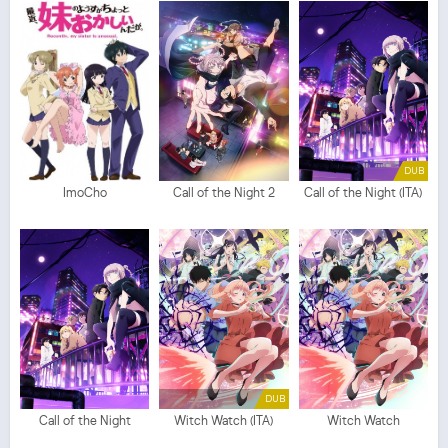
DUB
ImoCho
Call of the Night 2
Call of the Night (ITA)
DUB
Call of the Night
Witch Watch (ITA)
Witch Watch