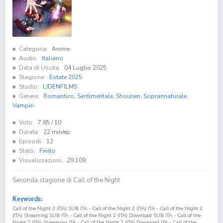
Categoria:
Anime
Audio:
Italiano
Data di Uscita:
04 Luglio 2025
Stagione:
Estate 2025
Studio:
LIDENFILMS
Genere:
Romantico
,
Sentimentale
,
Shounen
,
Soprannaturale
,
Vampiri
Voto:
7.85
/ 10
Durata:
22 min/ep
Episodi:
12
Stato:
Finito
Visualizzazioni:
29.109
Seconda stagione di Call of the Night
Keywords:
Call of the Night 2 (ITA) SUB ITA - Call of the Night 2 (ITA) ITA - Call of the Night 2
(ITA) Streaming SUB ITA - Call of the Night 2 (ITA) Download SUB ITA - Call of the
Night 2 (ITA) Streaming ITA - Call of the Night 2 (ITA) Download ITA - Call of the