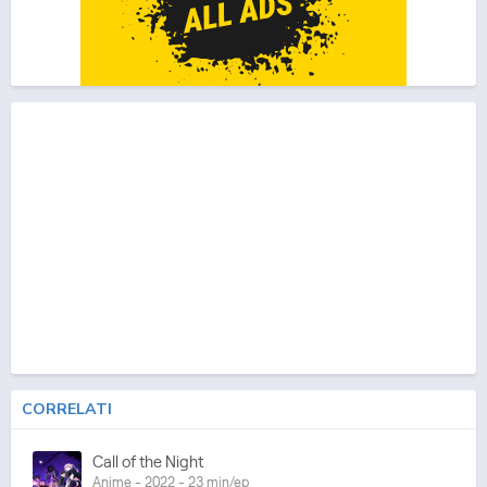
CORRELATI
Call of the Night
Anime - 2022 - 23 min/ep