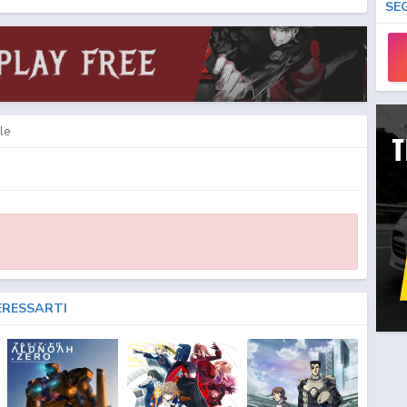
SE
le
ERESSARTI