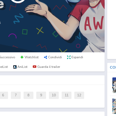
Successivo
Watchlist
Condividi
Espandi
eList
AniList
Guarda il trailer
CO
6
7
8
9
10
11
12