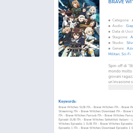
BRAVE WI
Categoria:
Audio:
Gia
Data di Usci
Stagione:
A
Studio:
Silv
Genere:
Azi
Militari
,
Sci-Fi
Spin-off di “S
mondo molto s
giovani ragazz
un’invasione s
Keywords:
Brave Witches SUB ITA - Brave Witches ITA - Brave 
Streaming ITA - Brave Witches Download ITA - Brav
ITA - Brave Witches Fansub ITA - Brave Witches Fan
Episodi SUB ITA - Brave Witches Sottotitoli Italiani -
Witches Episodio
1
SUB ITA - Brave Witches Episodi
Episodio
1
ITA - Brave Witches Download Episodio
1
S