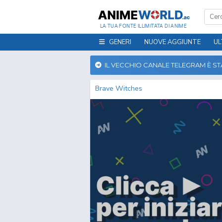
LA TUA FONTE ILLIMITATA DI ANIME
GENERI
NUOVE AGGIUNTE
UL
IL VECCHIO CANALE TELEGRAM È S
Brave Witches