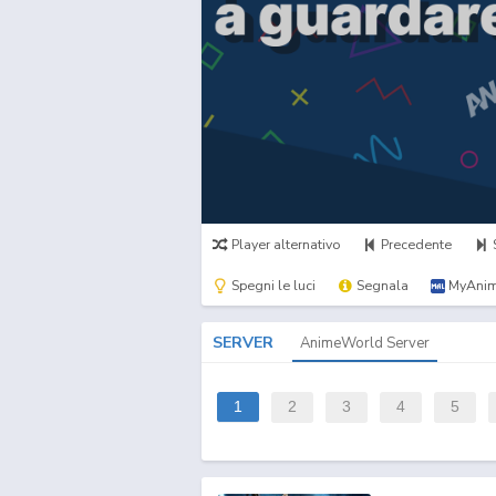
Player alternativo
Precedente
Spegni le luci
Segnala
MyAnim
SERVER
AnimeWorld Server
1
2
3
4
5