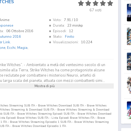
TCHES
67
voti
Anime
Voto:
7.91
/ 10
pponese
Durata:
23 min/ep
ta:
06 Ottobre 2016
Episodi:
12
utunno 2016
Stato:
Finito
er Link.
Visualizzazioni:
10.224
one
,
Ecchi
,
Magia
,
trike Witches”. - Ambientato a metà del ventesimo secolo di un
imile alla Terra, Strike Witches ha come protagoniste alcune
e reclutate per combattere i misteriosi Neuroi, artefici di
u larga scala del pianeta, attuata con mezzi combattenti simi...
Mostra di più
Witches Streaming SUB ITA - Brave Witches Download SUB ITA - Brave Witches
e Witches Streaming & Download SUB ITA - Brave Witches Streaming & Download
sub SUB ITA - Brave Witches Streaming Episodi SUB ITA - Brave Witches Download
 Lista Episodi Brave Witches SUB ITA - Lista Episodi Brave Witches ITA - Brave
o
1
ITA - Brave Witches Streaming Episodio
1
SUB ITA - Brave Witches Streaming
UB ITA - Brave Witches Download Episodio
1
ITA