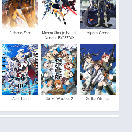
Aldnoah.Zero
Mahou Shoujo Lyrical
Viper's Creed
Nanoha EXCEEDS:
Gun Blaze Vengeance
Azur Lane
Strike Witches 2
Strike Witches