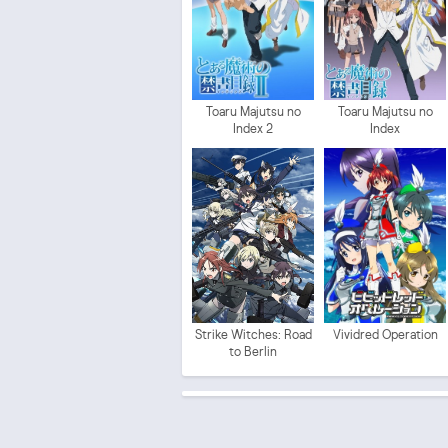
Toaru Majutsu no
Toaru Majutsu no
Index 2
Index
Strike Witches: Road
Vividred Operation
to Berlin