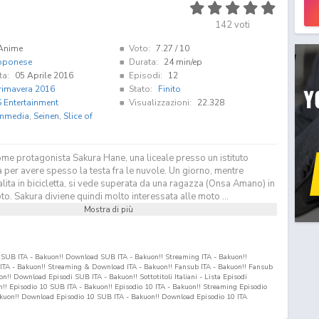
142
voti
Anime
Voto:
7.27
/ 10
pponese
Durata:
24 min/ep
ta:
05 Aprile 2016
Episodi:
12
rimavera 2016
Stato:
Finito
 Entertainment
Visualizzazioni:
22.328
mmedia
,
Seinen
,
Slice of
ome protagonista Sakura Hane, una liceale presso un istituto
 per avere spesso la testa fra le nuvole. Un giorno, mentre
alita in bicicletta, si vede superata da una ragazza (Onsa Amano) in
to. Sakura diviene quindi molto interessata alle moto ...
Mostra di più
 SUB ITA - Bakuon!! Download SUB ITA - Bakuon!! Streaming ITA - Bakuon!!
TA - Bakuon!! Streaming & Download ITA - Bakuon!! Fansub ITA - Bakuon!! Fansub
!! Download Episodi SUB ITA - Bakuon!! Sottotitoli Italiani - Lista Episodi
n!! Episodio
10
SUB ITA - Bakuon!! Episodio
10
ITA - Bakuon!! Streaming Episodio
akuon!! Download Episodio
10
SUB ITA - Bakuon!! Download Episodio
10
ITA