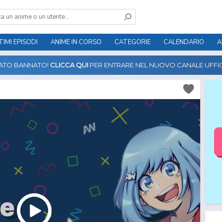
TIMI EPISODI
ANIME IN CORSO
CATEGORIE
CALENDARIO
A
TATO BANNATO!
CLICCA QUI
PER ENTRARE NEL NUOVO CANALE UFFIC