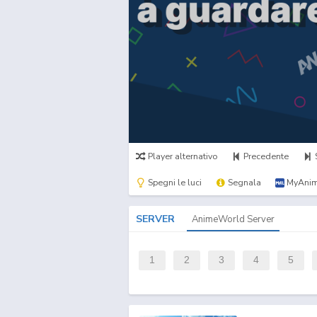
Player alternativo
Precedente
Spegni le luci
Segnala
MyAnim
SERVER
AnimeWorld Server
1
2
3
4
5