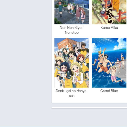
Non Non Biyori
Kuma Miko
Nonstop
Denki-gai no Honya-
Grand Blue
san