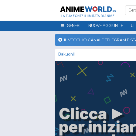
LA TUA FONTE ILLIMITATA DI ANIME
GENERI
NUOVE AGGIUNTE
UL
IL VECCHIO CANALE TELEGRAM È S
Bakuon!!