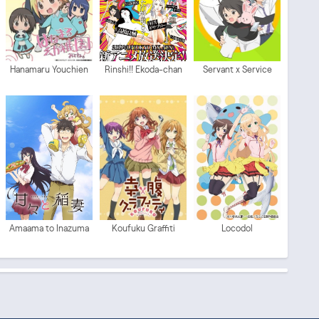
Hanamaru Youchien
Rinshi!! Ekoda-chan
Servant x Service
Amaama to Inazuma
Koufuku Graffiti
Locodol