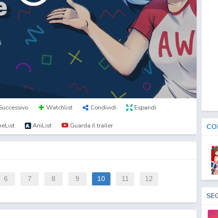
Successivo
Watchlist
Condividi
Espandi
eList
AniList
Guarda il trailer
CO
6
7
8
9
10
11
12
SE