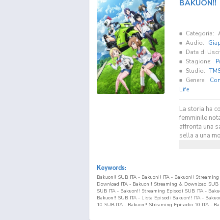
BAKUON!!
Categoria:
Audio:
Gia
Data di Usci
Stagione:
P
Studio:
TMS
Genere:
Co
Life
La storia ha c
femminile nota
affronta una s
sella a una mo
Keywords:
Bakuon!! SUB ITA - Bakuon!! ITA - Bakuon!! Streaming
Download ITA - Bakuon!! Streaming & Download SUB I
SUB ITA - Bakuon!! Streaming Episodi SUB ITA - Bakuon
Bakuon!! SUB ITA - Lista Episodi Bakuon!! ITA - Bakuo
10
SUB ITA - Bakuon!! Streaming Episodio
10
ITA - B