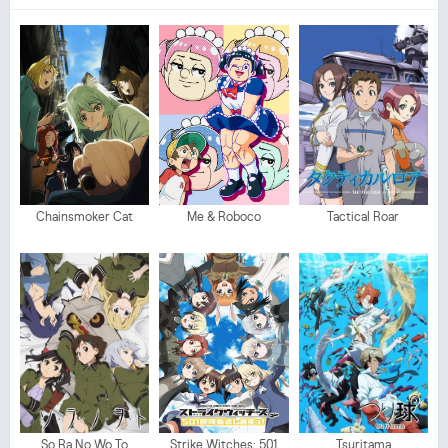
Chainsmoker Cat
Me & Roboco
Tactical Roar
So Ra No Wo To
Strike Witches: 501
Tsuritama