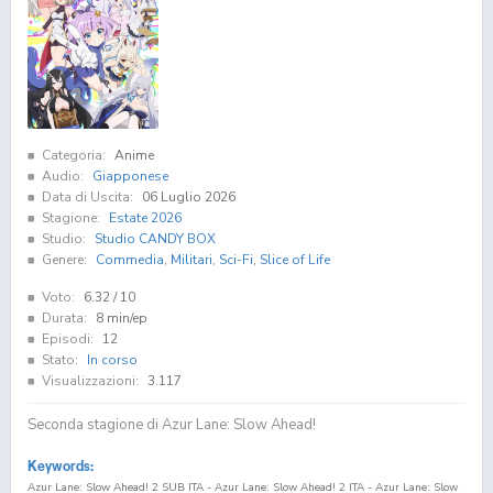
Categoria:
Anime
Audio:
Giapponese
Data di Uscita:
06 Luglio 2026
Stagione:
Estate 2026
Studio:
Studio CANDY BOX
Genere:
Commedia
,
Militari
,
Sci-Fi
,
Slice of Life
Voto:
6.32
/ 10
Durata:
8 min/ep
Episodi:
12
Stato:
In corso
Visualizzazioni:
3.117
Seconda stagione di Azur Lane: Slow Ahead!
Keywords:
Azur Lane: Slow Ahead! 2 SUB ITA - Azur Lane: Slow Ahead! 2 ITA - Azur Lane: Slow