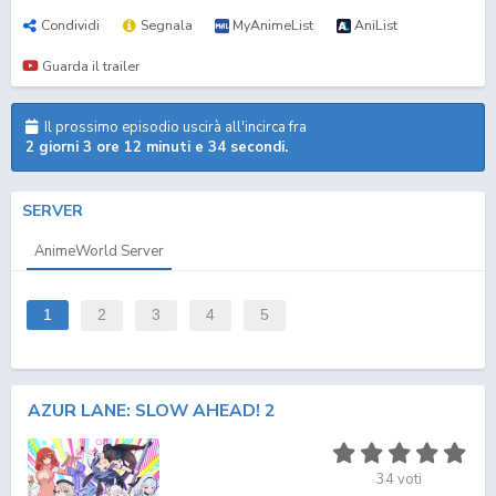
Condividi
Segnala
MyAnimeList
AniList
Guarda il trailer
Il prossimo episodio uscirà all'incirca fra
2 giorni 3 ore 12 minuti e 34 secondi.
SERVER
AnimeWorld Server
1
2
3
4
5
AZUR LANE: SLOW AHEAD! 2
34
voti