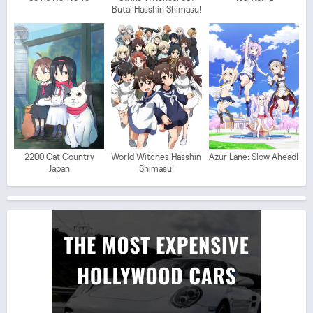
Butai Hasshin Shimasu!
2200 Cat Country
World Witches Hasshin
Azur Lane: Slow Ahead!
Japan
Shimasu!