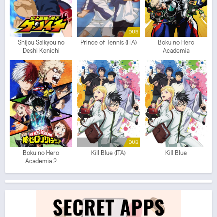
DUB
Shijou Saikyou no
Prince of Tennis (ITA)
Boku no Hero
Deshi Kenichi
Academia
DUB
Boku no Hero
Kill Blue (ITA)
Kill Blue
Academia 2