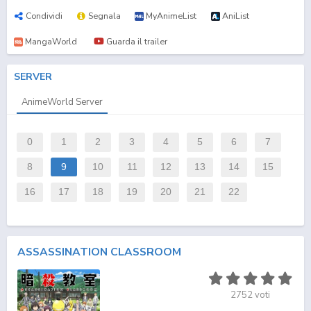
Condividi
Segnala
MyAnimeList
AniList
MangaWorld
Guarda il trailer
SERVER
AnimeWorld Server
0
1
2
3
4
5
6
7
8
9
10
11
12
13
14
15
16
17
18
19
20
21
22
ASSASSINATION CLASSROOM
2752
voti