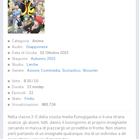
Categoria:
Anime
Audio:
Giapponese
Data di Uscita:
01 Ottobre 2015
Stagione:
Autunno 2015
Studio:
Lerche
Genere:
Azione
,
Commedia
,
Scolastico
,
Shounen
Voto:
8.30
/ 10
Durata:
23 min/ep
Episodi:
22
Stato:
Finito
Visualizzazioni:
983.726
Nella classe 3-E della scuola media Kunugigaoka vi è una strana
usanza: gli alunni, tutti, danno il buongiorno al proprio insegnante
cercando in massa di piazzargli un proiettile in fronte. Non stiamo
però parlando di un insegnate qualunque, ma di un individuo a dir