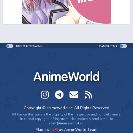
TITOLO ALTERNATIVO
CAMBIA TEMA
AnimeWorld
Copyright © animeworld.ac. All Rights Reserved
All files on this site are the property of their respective and rightful owners.
In case of copyright infringement, please directly send a mail to
staff@animeworld.cc
.
Made with
❤
by AnimeWorld Team