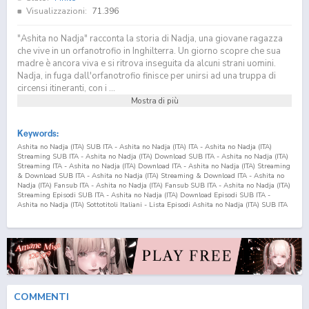
Visualizzazioni:
71.396
"Ashita no Nadja" racconta la storia di Nadja, una giovane ragazza
che vive in un orfanotrofio in Inghilterra. Un giorno scopre che sua
madre è ancora viva e si ritrova inseguita da alcuni strani uomini.
Nadja, in fuga dall'orfanotrofio finisce per unirsi ad una truppa di
circensi itineranti, con i ...
Mostra di più
Keywords:
Ashita no Nadja (ITA) SUB ITA - Ashita no Nadja (ITA) ITA - Ashita no Nadja (ITA)
Streaming SUB ITA - Ashita no Nadja (ITA) Download SUB ITA - Ashita no Nadja (ITA)
Streaming ITA - Ashita no Nadja (ITA) Download ITA - Ashita no Nadja (ITA) Streaming
& Download SUB ITA - Ashita no Nadja (ITA) Streaming & Download ITA - Ashita no
Nadja (ITA) Fansub ITA - Ashita no Nadja (ITA) Fansub SUB ITA - Ashita no Nadja (ITA)
Streaming Episodi SUB ITA - Ashita no Nadja (ITA) Download Episodi SUB ITA -
Ashita no Nadja (ITA) Sottotitoli Italiani - Lista Episodi Ashita no Nadja (ITA) SUB ITA
- Lista Episodi Ashita no Nadja (ITA) ITA - Ashita no Nadja (ITA) Episodio
1
SUB ITA -
Ashita no Nadja (ITA) Episodio
1
ITA - Ashita no Nadja (ITA) Streaming Episodio
1
SUB
ITA - Ashita no Nadja (ITA) Streaming Episodio
1
ITA - Ashita no Nadja (ITA) Download
Episodio
1
SUB ITA - Ashita no Nadja (ITA) Download Episodio
1
ITA Tomorrow's Nadja
(ITA) SUB ITA - Tomorrow's Nadja (ITA) ITA - Tomorrow's Nadja (ITA) Streaming SUB ITA
- Tomorrow's Nadja (ITA) Download SUB ITA - Tomorrow's Nadja (ITA) Streaming ITA -
Tomorrow's Nadja (ITA) Download ITA - Tomorrow's Nadja (ITA) Streaming & Download
SUB ITA - Tomorrow's Nadja (ITA) Streaming & Download ITA - Tomorrow's Nadja (ITA)
Fansub ITA - Tomorrow's Nadja (ITA) Fansub SUB ITA - Tomorrow's Nadja (ITA)
COMMENTI
Streaming Episodi SUB ITA - Tomorrow's Nadja (ITA) Download Episodi SUB ITA -