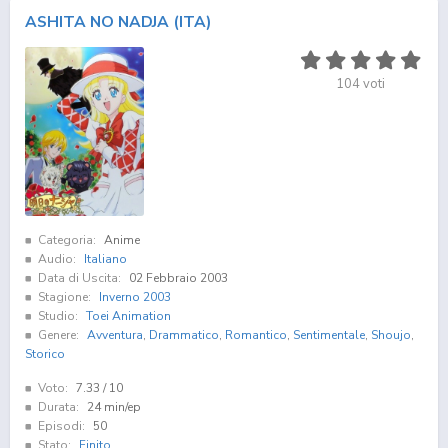
ASHITA NO NADJA (ITA)
104
voti
Categoria:
Anime
Audio:
Italiano
Data di Uscita:
02 Febbraio 2003
Stagione:
Inverno 2003
Studio:
Toei Animation
Genere:
Avventura
,
Drammatico
,
Romantico
,
Sentimentale
,
Shoujo
,
Storico
Voto:
7.33
/ 10
Durata:
24 min/ep
Episodi:
50
Stato:
Finito