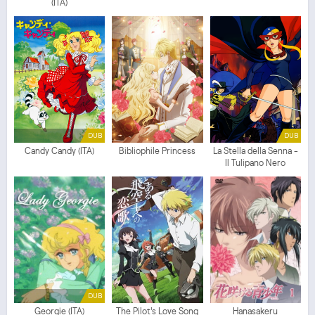
(ITA)
DUB
DUB
Candy Candy (ITA)
Bibliophile Princess
La Stella della Senna -
Il Tulipano Nero
DUB
Georgie (ITA)
The Pilot's Love Song
Hanasakeru