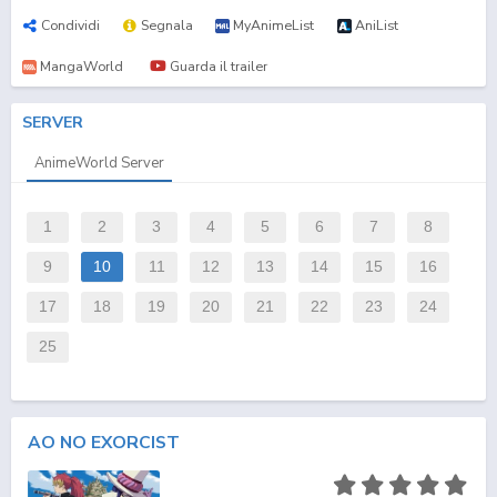
Condividi
Segnala
MyAnimeList
AniList
MangaWorld
Guarda il trailer
SERVER
AnimeWorld Server
1
2
3
4
5
6
7
8
9
10
11
12
13
14
15
16
17
18
19
20
21
22
23
24
25
AO NO EXORCIST