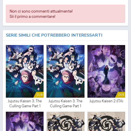
Non ci sono commenti attualmente!
Sii il primo a commentare!
SERIE SIMILI CHE POTREBBERO INTERESSARTI
DUB
DUB
Jujutsu Kaisen 3: The
Jujutsu Kaisen 3: The
Jujutsu Kaisen 2 (ITA)
Culling Game Part 1
Culling Game Part 1
(ITA)