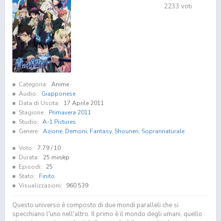
2233
voti
Categoria:
Anime
Audio:
Giapponese
Data di Uscita:
17 Aprile 2011
Stagione:
Primavera 2011
Studio:
A-1 Pictures
Genere:
Azione
,
Demoni
,
Fantasy
,
Shounen
,
Soprannaturale
Voto:
7.79
/ 10
Durata:
25 min/ep
Episodi:
25
Stato:
Finito
Visualizzazioni:
960.539
Questo universo è composto di due mondi paralleli che si
specchiano l'uno nell'altro. Il primo è il mondo degli umani, quello