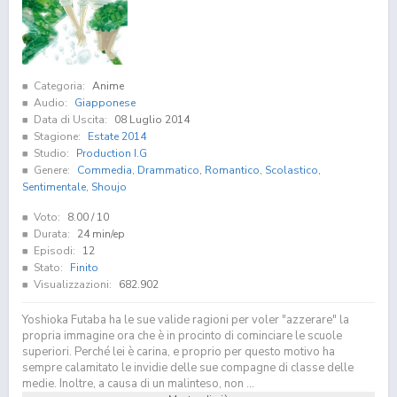
Categoria:
Anime
Audio:
Giapponese
Data di Uscita:
08 Luglio 2014
Stagione:
Estate 2014
Studio:
Production I.G
Genere:
Commedia
,
Drammatico
,
Romantico
,
Scolastico
,
Sentimentale
,
Shoujo
Voto:
8.00
/ 10
Durata:
24 min/ep
Episodi:
12
Stato:
Finito
Visualizzazioni:
682.902
Yoshioka Futaba ha le sue valide ragioni per voler "azzerare" la
propria immagine ora che è in procinto di cominciare le scuole
superiori. Perché lei è carina, e proprio per questo motivo ha
sempre calamitato le invidie delle sue compagne di classe delle
medie. Inoltre, a causa di un malinteso, non ...