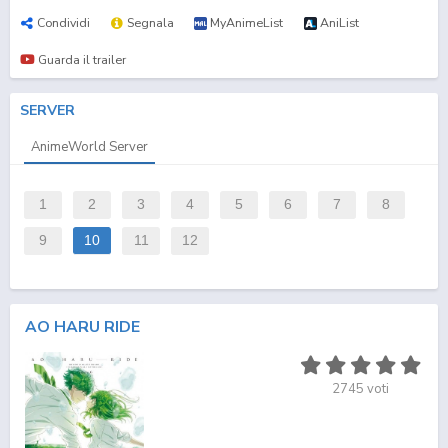
Condividi
Segnala
MyAnimeList
AniList
Guarda il trailer
SERVER
AnimeWorld Server
1
2
3
4
5
6
7
8
9
10
11
12
AO HARU RIDE
2745
voti