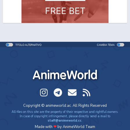
TITOLO ALTERNATIVO
CAMBIA TEMA
AnimeWorld
Copyright © animeworld.ac. All Rights Reserved
All files on this site are the property of their respective and rightful owners.
In case of copyright infringement, please directly send a mail to
staff@animeworld.cc
.
Made with
❤
by AnimeWorld Team