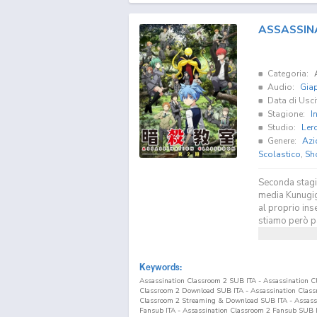
ASSASSIN
Categoria:
Audio:
Gia
Data di Usci
Stagione:
I
Studio:
Ler
Genere:
Azi
Scolastico
,
Sh
Seconda stagi
media Kunugiga
al proprio ins
stiamo però pa
Keywords:
Assassination Classroom 2 SUB ITA - Assassination C
Classroom 2 Download SUB ITA - Assassination Classr
Classroom 2 Streaming & Download SUB ITA - Assassi
Fansub ITA - Assassination Classroom 2 Fansub SUB I