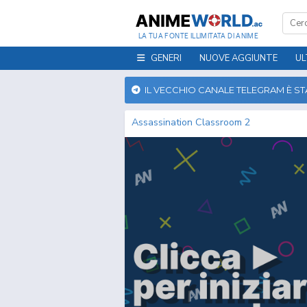
LA TUA FONTE ILLIMITATA DI ANIME
GENERI
NUOVE AGGIUNTE
UL
IL VECCHIO CANALE TELEGRAM È S
Assassination Classroom 2