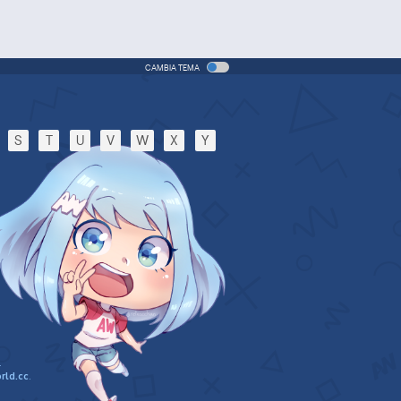
CAMBIA TEMA
S
T
U
V
W
X
Y
.
rld.cc
.