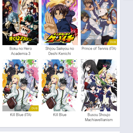
DUB
Boku no Hero
Shijou Saikyou no
Prince of Tennis (ITA)
Academia 3
Deshi Kenichi
DUB
Kill Blue (ITA)
Kill Blue
Busou Shoujo
Machiavellianism