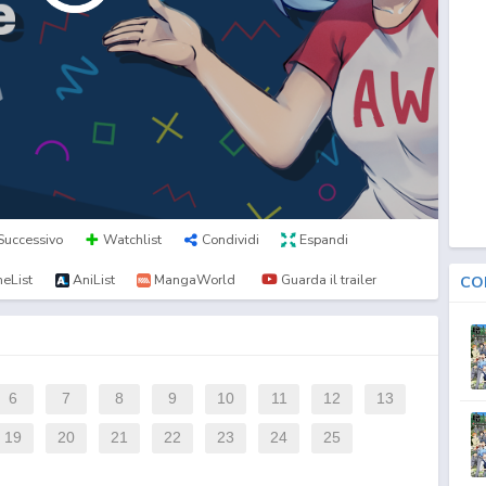
Successivo
Watchlist
Condividi
Espandi
eList
AniList
MangaWorld
Guarda il trailer
CO
6
7
8
9
10
11
12
13
19
20
21
22
23
24
25