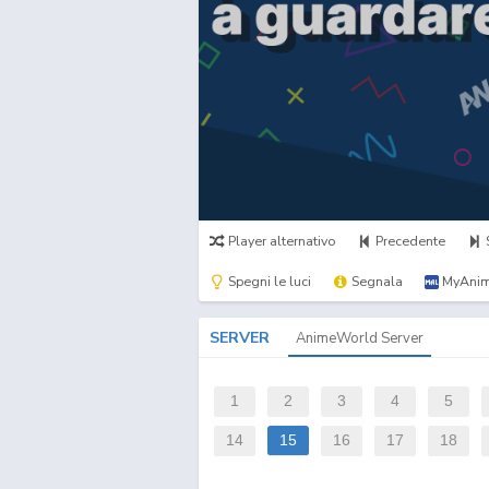
Player alternativo
Precedente
Spegni le luci
Segnala
MyAnim
SERVER
AnimeWorld Server
1
2
3
4
5
14
15
16
17
18