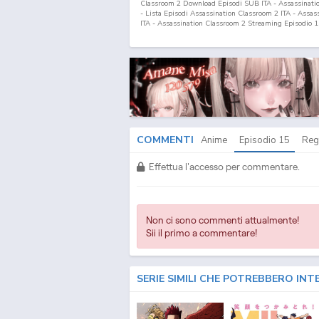
Classroom 2 Download Episodi SUB ITA - Assassination
- Lista Episodi Assassination Classroom 2 ITA - Assa
ITA - Assassination Classroom 2 Streaming Episodio
1
Classroom 2 Download Episodio
15
SUB ITA - Assassi
ITA - Ansatsu Kyoushitsu 2nd Season ITA - Ansatsu 
Download SUB ITA - Ansatsu Kyoushitsu 2nd Season S
2nd Season Streaming & Download SUB ITA - Ansatsu
Season Fansub ITA - Ansatsu Kyoushitsu 2nd Season 
Ansatsu Kyoushitsu 2nd Season Download Episodi SUB I
Kyoushitsu 2nd Season SUB ITA - Lista Episodi Ansat
ITA - Ansatsu Kyoushitsu 2nd Season Episodio
15
ITA 
Kyoushitsu 2nd Season Streaming Episodio
15
ITA - A
2nd Season Download Episodio
15
ITA
COMMENTI
Anime
Episodio
15
Reg
Effettua l'accesso per commentare.
Non ci sono commenti attualmente!
Sii il primo a commentare!
SERIE SIMILI CHE POTREBBERO INT