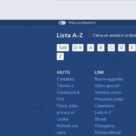
TITOLO ALTERNATIVO
Lista A-Z
Cerca un anime in ordine 
Tutti
0-9
A
B
C
D
E
Z
AIUTO
LINK
Contattaci
Nuove aggiunte
Termini e
Ultimi episodi
Condizioni &
Anime in corso
FAQ
Prossime uscite
Policy sulla
Calendario
privacy e i
Lista A-Z
cookie
Sfondi
Richiedi una
Changelog
serie
Domini ufficiali