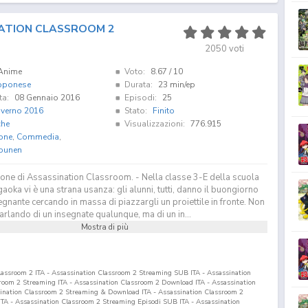
ATION CLASSROOM 2
2050
voti
Anime
Voto:
8.67
/ 10
pponese
Durata:
23 min/ep
ta:
08 Gennaio 2016
Episodi:
25
nverno 2016
Stato:
Finito
che
Visualizzazioni:
776.915
one
,
Commedia
,
ounen
one di Assassination Classroom. - Nella classe 3-E della scuola
oka vi è una strana usanza: gli alunni, tutti, danno il buongiorno
egnante cercando in massa di piazzargli un proiettile in fronte. Non
rlando di un insegnate qualunque, ma di un in...
Mostra di più
lassroom 2 ITA - Assassination Classroom 2 Streaming SUB ITA - Assassination
oom 2 Streaming ITA - Assassination Classroom 2 Download ITA - Assassination
nation Classroom 2 Streaming & Download ITA - Assassination Classroom 2
TA - Assassination Classroom 2 Streaming Episodi SUB ITA - Assassination