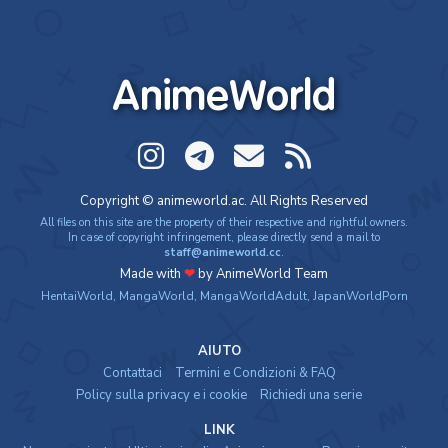
AnimeWorld
Copyright © animeworld.ac. All Rights Reserved
All files on this site are the property of their respective and rightful owners.
In case of copyright infringement, please directly send a mail to
staff@animeworld.cc
.
Made with
❤
by AnimeWorld Team
HentaiWorld
,
MangaWorld
,
MangaWorldAdult
,
JapanWorldPorn
AIUTO
Contattaci
Termini e Condizioni & FAQ
Policy sulla privacy e i cookie
Richiedi una serie
LINK