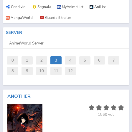
Condividi
Segnala
MyAnimeList
AniList
MangaWorld
Guarda il trailer
SERVER
AnimeWorld Server
0
1
2
3
4
5
6
7
8
9
10
11
12
ANOTHER
1860
voti