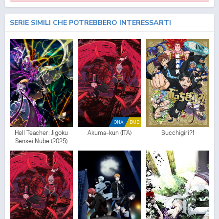
SERIE SIMILI CHE POTREBBERO INTERESSARTI
ONA
DUB
Hell Teacher: Jigoku
Akuma-kun (ITA)
Bucchigiri?!
Sensei Nube (2025)