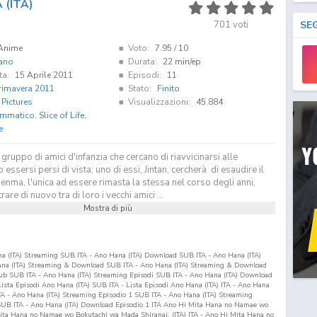
 (ITA)
701
voti
SE
Anime
Voto:
7.95
/ 10
iano
Durata:
22 min/ep
ta:
15 Aprile 2011
Episodi:
11
rimavera 2011
Stato:
Finito
 Pictures
Visualizzazioni:
45.884
mmatico
,
Slice of Life
,
e
 gruppo di amici d'infanzia che cercano di riavvicinarsi alle
essersi persi di vista; uno di essi, Jintan, cercherà di esaudire il
enma, l'unica ad essere rimasta la stessa nel corso degli anni,
are di nuovo tra di loro i vecchi amici ...
Mostra di più
na (ITA) Streaming SUB ITA - Ano Hana (ITA) Download SUB ITA - Ano Hana (ITA)
Hana (ITA) Streaming & Download SUB ITA - Ano Hana (ITA) Streaming & Download
sub SUB ITA - Ano Hana (ITA) Streaming Episodi SUB ITA - Ano Hana (ITA) Download
- Lista Episodi Ano Hana (ITA) SUB ITA - Lista Episodi Ano Hana (ITA) ITA - Ano Hana
A - Ano Hana (ITA) Streaming Episodio
1
SUB ITA - Ano Hana (ITA) Streaming
UB ITA - Ano Hana (ITA) Download Episodio
1
ITA Ano Hi Mita Hana no Namae wo
Mita Hana no Namae wo Bokutachi wa Mada Shiranai. (ITA) ITA - Ano Hi Mita Hana no