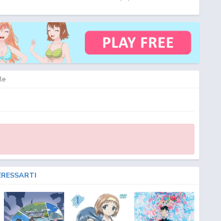
ng SUB ITA - Ano Hi Mita Hana no Namae wo Bokutachi wa Mada Shiranai. (ITA)
kutachi wa Mada Shiranai. (ITA) Streaming ITA - Ano Hi Mita Hana no Namae wo
o Hi Mita Hana no Namae wo Bokutachi wa Mada Shiranai. (ITA) Streaming &
kutachi wa Mada Shiranai. (ITA) Streaming & Download ITA - Ano Hi Mita Hana no
ITA - Ano Hi Mita Hana no Namae wo Bokutachi wa Mada Shiranai. (ITA) Fansub SUB
da Shiranai. (ITA) Streaming Episodi SUB ITA - Ano Hi Mita Hana no Namae wo
SUB ITA - Ano Hi Mita Hana no Namae wo Bokutachi wa Mada Shiranai. (ITA)
 no Namae wo Bokutachi wa Mada Shiranai. (ITA) SUB ITA - Lista Episodi Ano Hi Mita
ITA - Ano Hi Mita Hana no Namae wo Bokutachi wa Mada Shiranai. (ITA) Episodio
1
a Mada Shiranai. (ITA) Episodio
1
ITA - Ano Hi Mita Hana no Namae wo Bokutachi
- Ano Hi Mita Hana no Namae wo Bokutachi wa Mada Shiranai. (ITA) Streaming
le
achi wa Mada Shiranai. (ITA) Download Episodio
1
SUB ITA - Ano Hi Mita Hana no
d Episodio
1
ITA
ERESSARTI