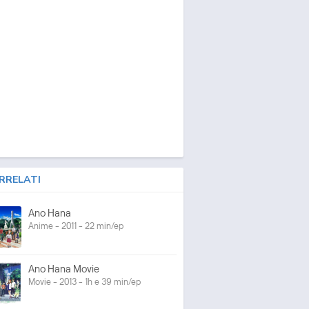
RRELATI
Ano Hana
Anime - 2011 - 22 min/ep
Ano Hana Movie
Movie - 2013 - 1h e 39 min/ep