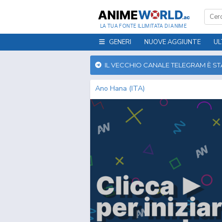
LA TUA FONTE ILLIMITATA DI ANIME
GENERI
NUOVE AGGIUNTE
UL
IL VECCHIO CANALE TELEGRAM È S
Ano Hana (ITA)