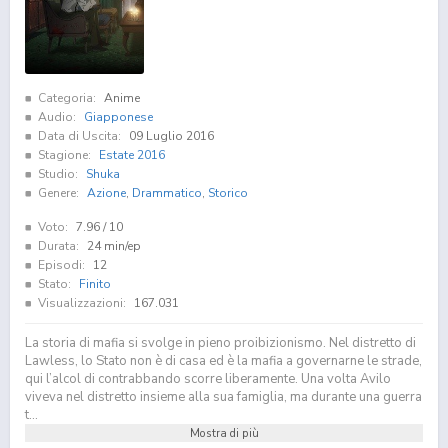
Categoria:
Anime
Audio:
Giapponese
Data di Uscita:
09 Luglio 2016
Stagione:
Estate 2016
Studio:
Shuka
Genere:
Azione
,
Drammatico
,
Storico
Voto:
7.96
/ 10
Durata:
24 min/ep
Episodi:
12
Stato:
Finito
Visualizzazioni:
167.031
La storia di mafia si svolge in pieno proibizionismo. Nel distretto di
Lawless, lo Stato non è di casa ed è la mafia a governarne le strade,
qui l’alcol di contrabbando scorre liberamente. Una volta Avilo
viveva nel distretto insieme alla sua famiglia, ma durante una guerra
t...
Mostra di più