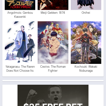
Angolmois: Genkou
Meiji Gekken: 1874
Onihei
Kassenki
Yatagarasu: The Raven
Cestvs: The Roman
Kochouki: Wakaki
Does Not Choose Its
Fighter
Nobunaga
Master