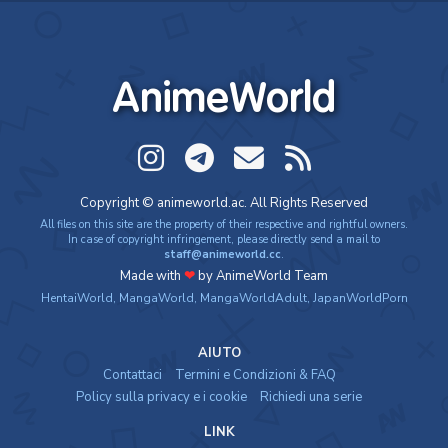
AnimeWorld
Copyright © animeworld.ac. All Rights Reserved
All files on this site are the property of their respective and rightful owners.
In case of copyright infringement, please directly send a mail to
staff@animeworld.cc
.
Made with
❤
by AnimeWorld Team
HentaiWorld
,
MangaWorld
,
MangaWorldAdult
,
JapanWorldPorn
AIUTO
Contattaci
Termini e Condizioni & FAQ
Policy sulla privacy e i cookie
Richiedi una serie
LINK