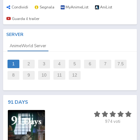
Condividi
Segnala
MyAnimeList
AniList
Guarda il trailer
SERVER
AnimeWorld Server
1
2
3
4
5
6
7
7.5
8
9
10
11
12
91 DAYS
974
voti