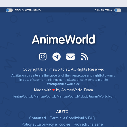
TITOLO ALTERNATIVO
CAMBIA TEMA
AnimeWorld
Copyright © animeworld.ac. All Rights Reserved
All files on this site are the property of their respective and rightful owners.
In case of copyright infringement, please directly send a mail to
staff@animeworld.cc
.
Made with
❤
by AnimeWorld Team
HentaiWorld
,
MangaWorld
,
MangaWorldAdult
,
JapanWorldPorn
AIUTO
Contattaci
Termini e Condizioni & FAQ
Policy sulla privacy e i cookie
Richiedi una serie