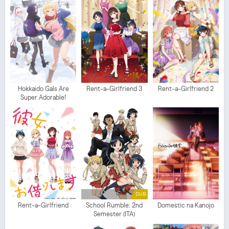
Hokkaido Gals Are
Rent-a-Girlfriend 3
Rent-a-Girlfriend 2
Super Adorable!
DUB
Rent-a-Girlfriend
School Rumble: 2nd
Domestic na Kanojo
Semester (ITA)