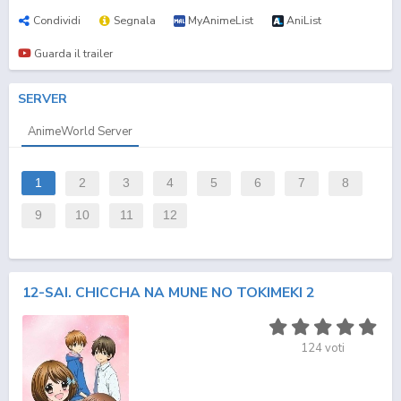
Condividi
Segnala
MyAnimeList
AniList
Guarda il trailer
SERVER
AnimeWorld Server
1
2
3
4
5
6
7
8
9
10
11
12
12-SAI. CHICCHA NA MUNE NO TOKIMEKI 2
124
voti