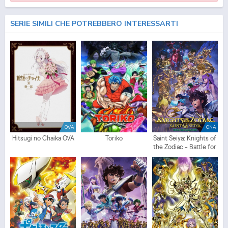
SERIE SIMILI CHE POTREBBERO INTERESSARTI
OVA
ONA
Hitsugi no Chaika OVA
Toriko
Saint Seiya: Knights of
the Zodiac - Battle for
Sanctuary Part 2