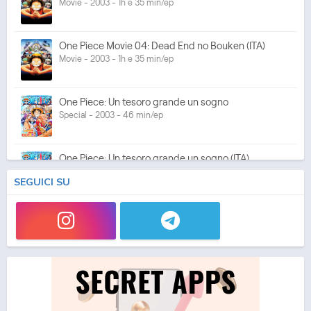
Movie - 2003 - 1h e 35 min/ep
One Piece Movie 04: Dead End no Bouken (ITA)
Movie - 2003 - 1h e 35 min/ep
One Piece: Un tesoro grande un sogno
Special - 2003 - 46 min/ep
One Piece: Un tesoro grande un sogno (ITA)
Special - 2003 - 46 min/ep
SEGUICI SU
One Piece: L'ultima esibizione
Special - 2003 - 45 min/ep
One Piece: L'ultima esibizione (ITA)
Special - 2003 - 45 min/ep