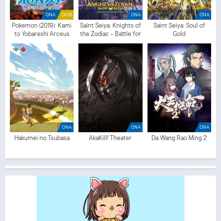
ONA
DUB
ONA
ONA
Pokemon (2019): Kami
Saint Seiya: Knights of
Saint Seiya: Soul of
to Yobareshi Arceus
the Zodiac - Battle for
Gold
(ITA)
Sanctuary
ONA
ONA
ONA
Hakumei no Tsubasa
AkaKill! Theater
Da Wang Rao Ming 2