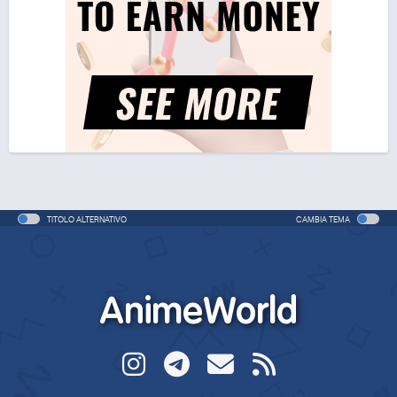
One Piece Movie 05: Norowareta Seiken
Movie - 2004 - 1h e 35 min/ep
One Piece Movie 05: Norowareta Seiken (ITA)
Movie - 2004 - 1h e 35 min/ep
One Piece Movie 06: Omatsuri Danshaku to Himitsu
no Shima (ITA)
Movie - 2005 - 1h e 31 min/ep
TITOLO ALTERNATIVO
CAMBIA TEMA
One Piece Movie 06: Omatsuri Danshaku to Himitsu
no Shima
Movie - 2005 - 1h e 31 min/ep
AnimeWorld
One Piece: Le avventure del detective Cappello di
Paglia
Special - 2005 - 42 min/ep
One Piece: Le avventure del detective Cappello di