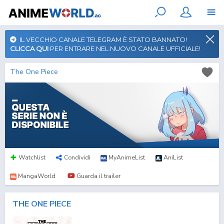
IL VECCHIO CANALE TELEGRAM È STATO BANNATO!
CLICCA QUI
PER ENTRARE NEL NUOVO CANALE UFFICIALE!
The One Piece
Watchlist
Condividi
MyAnimeList
AniList
MangaWorld
Guarda il trailer
THE ONE PIECE