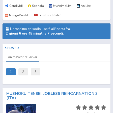
Condividi
Segnala
MyAnimeList
AniList
MangaWorld
Guarda il trailer
Il prossimo episodio uscirà all'incirca fra
2 giorni 6 ore 45 minuti e 6 secondi.
SERVER
AnimeWorld Server
1
2
3
MUSHOKU TENSEI: JOBLESS REINCARNATION 3
(ITA)