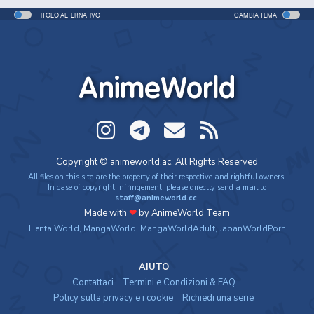
TITOLO ALTERNATIVO
CAMBIA TEMA
AnimeWorld
Copyright © animeworld.ac. All Rights Reserved
All files on this site are the property of their respective and rightful owners.
In case of copyright infringement, please directly send a mail to
staff@animeworld.cc
.
Made with
❤
by AnimeWorld Team
HentaiWorld
,
MangaWorld
,
MangaWorldAdult
,
JapanWorldPorn
AIUTO
Contattaci
Termini e Condizioni & FAQ
Policy sulla privacy e i cookie
Richiedi una serie