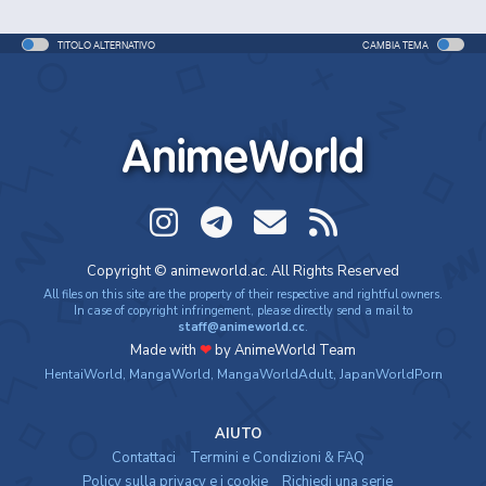
TITOLO ALTERNATIVO
CAMBIA TEMA
AnimeWorld
Copyright © animeworld.ac. All Rights Reserved
All files on this site are the property of their respective and rightful owners.
In case of copyright infringement, please directly send a mail to
staff@animeworld.cc
.
Made with
❤
by AnimeWorld Team
HentaiWorld
,
MangaWorld
,
MangaWorldAdult
,
JapanWorldPorn
AIUTO
Contattaci
Termini e Condizioni & FAQ
Policy sulla privacy e i cookie
Richiedi una serie