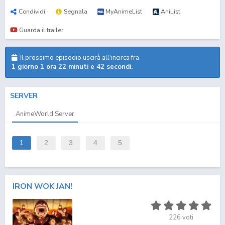
Condividi
Segnala
MyAnimeList
AniList
Guarda il trailer
Il prossimo episodio uscirà all'incirca fra
1 giorno 1 ora 22 minuti e 42 secondi.
SERVER
AnimeWorld Server
1
2
3
4
5
IRON WOK JAN!
226
voti