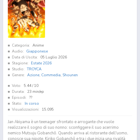
Categoria:
Anime
Audio:
Giapponese
Data di Uscita:
05 Luglio 2026
Stagione:
Estate 2026
Studio:
TROYCA
Genere:
Azione
,
Commedia
,
Shounen
Voto:
5.44
/ 10
Durata:
23 min/ep
Episodi:
??
Stato:
In corso
Visualizzazioni:
15.095
Jan Akiyama è un teenager sfrontato e arrogante che vuole
realizzare il sogno di suo nonno: sconfiggere il suo acerrimo
nemico Mutsuju Gobanchō. Quando arriva al ristorante dell'uomo,
conosce sua nipote, Kiriko Gobanchō e tra i due inizia una rivalità