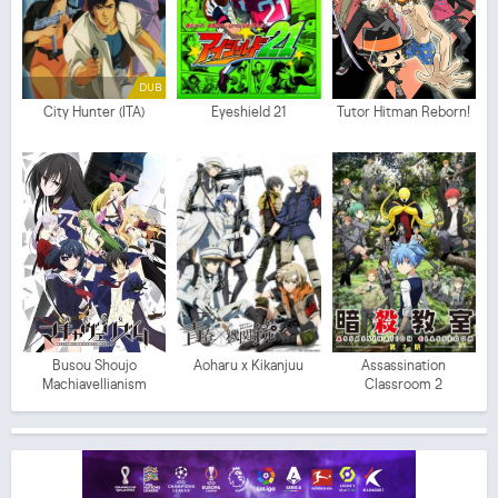
DUB
City Hunter (ITA)
Eyeshield 21
Tutor Hitman Reborn!
Busou Shoujo
Aoharu x Kikanjuu
Assassination
Machiavellianism
Classroom 2