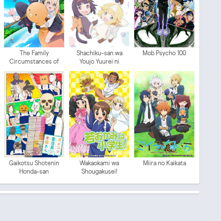
The Family
Shachiku-san wa
Mob Psycho 100
Circumstances of
Youjo Yuurei ni
the Irregular Witch
Iyasaretai.
Gaikotsu Shotenin
Wakaokami wa
Miira no Kaikata
Honda-san
Shougakusei!