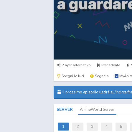
Player alternativo
Precedente
Spegni le luci
Segnala
MyAnim
Il prossimo episodio uscirà all'incirca fr
SERVER
AnimeWorld Server
1
2
3
4
5