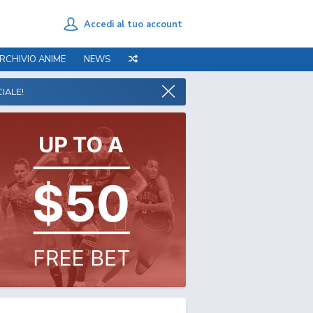
Accedi al tuo account
RCHIVIO ANIME
NEWS
IALE!