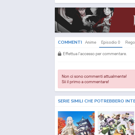
Stray Dogs Wan! 2 ITA - Bungo Stray Dogs Wan! 2 S
Wan! 2 Streaming ITA - Bungo Stray Dogs Wan! 2 Do
Stray Dogs Wan! 2 Streaming & Download ITA - Bung
Bungo Stray Dogs Wan! 2 Streaming Episodi SUB ITA
Sottotitoli Italiani - Lista Episodi Bungo Stray Dogs
Wan! 2 Episodio
0
SUB ITA - Bungo Stray Dogs Wan! 
Stray Dogs Wan! 2 Streaming Episodio
0
ITA - Bungo 
Download Episodio
0
ITA
COMMENTI
Anime
Episodio
0
Rego
Effettua l'accesso per commentare.
Non ci sono commenti attualmente!
Sii il primo a commentare!
SERIE SIMILI CHE POTREBBERO INT