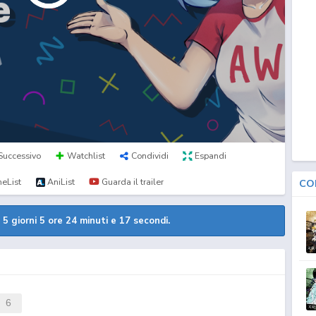
Successivo
Watchlist
Condividi
Espandi
eList
AniList
Guarda il trailer
CO
a
5 giorni 5 ore 24 minuti e 16 secondi.
6