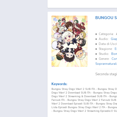
BUNGOU S
Categoria:
Audio:
Gia
Data di Usci
Stagione:
E
Studio:
Bon
Genere:
Co
Soprannatural
Seconda stag
Keywords:
Bungou Stray Dogs Wan! 2 SUB ITA - Bungou Stray D
Dogs Wan! 2 Download SUB ITA - Bungou Stray Dogs 
Dogs Wan! 2 Streaming & Download SUB ITA - Bungo
Fansub ITA - Bungou Stray Dogs Wan! 2 Fansub SUB 
Wan! 2 Download Episodi SUB ITA - Bungou Stray Dogs 
Lista Episodi Bungou Stray Dogs Wan! 2 ITA - Bungo
- Bungou Stray Dogs Wan! 2 Streaming Episodio
0
SUB
Wan! 2 Download Episodio
0
SUB ITA - Bungou Stray