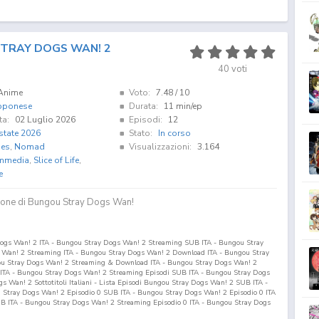
TRAY DOGS WAN! 2
40
voti
Anime
Voto:
7.48
/ 10
pponese
Durata:
11 min/ep
ta:
02 Luglio 2026
Episodi:
12
state 2026
Stato:
In corso
es
,
Nomad
Visualizzazioni:
3.164
mmedia
,
Slice of Life
,
e
ione di Bungou Stray Dogs Wan!
ogs Wan! 2 ITA - Bungou Stray Dogs Wan! 2 Streaming SUB ITA - Bungou Stray
Wan! 2 Streaming ITA - Bungou Stray Dogs Wan! 2 Download ITA - Bungou Stray
u Stray Dogs Wan! 2 Streaming & Download ITA - Bungou Stray Dogs Wan! 2
ITA - Bungou Stray Dogs Wan! 2 Streaming Episodi SUB ITA - Bungou Stray Dogs
Wan! 2 Sottotitoli Italiani - Lista Episodi Bungou Stray Dogs Wan! 2 SUB ITA -
u Stray Dogs Wan! 2 Episodio
0
SUB ITA - Bungou Stray Dogs Wan! 2 Episodio
0
ITA
 ITA - Bungou Stray Dogs Wan! 2 Streaming Episodio
0
ITA - Bungou Stray Dogs
 Dogs Wan! 2 Download Episodio
0
ITA Bungo Stray Dogs Wan! 2 SUB ITA - Bungo