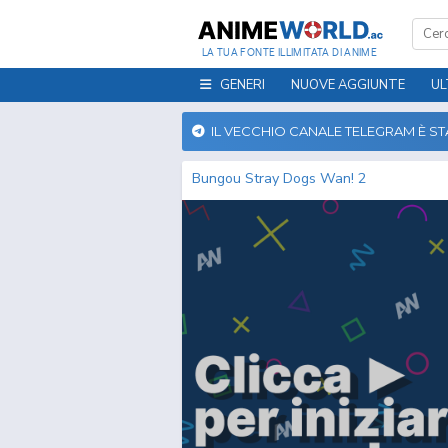
LA TUA FONTE ILLIMITATA DI ANIME
GENERI
NUOVE AGGIUNTE
UL
IL VECCHIO CANALE TELEGRAM È S
Bungou Stray Dogs Wan! 2