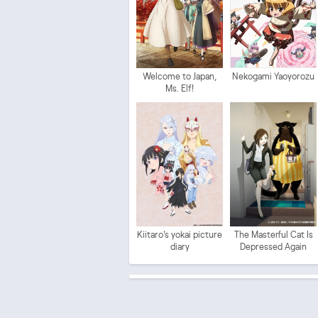
Welcome to Japan,
Nekogami Yaoyorozu
Ms. Elf!
Kiitaro's yokai picture
The Masterful Cat Is
diary
Depressed Again
Today