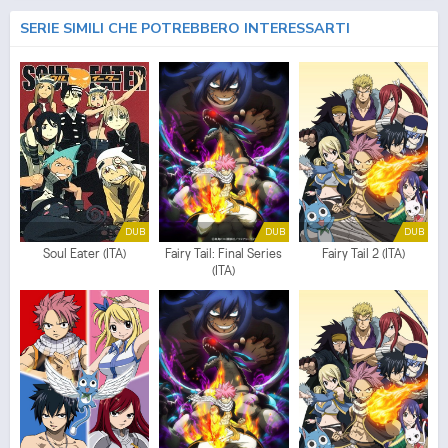
SERIE SIMILI CHE POTREBBERO INTERESSARTI
DUB
DUB
DUB
Soul Eater (ITA)
Fairy Tail: Final Series
Fairy Tail 2 (ITA)
(ITA)