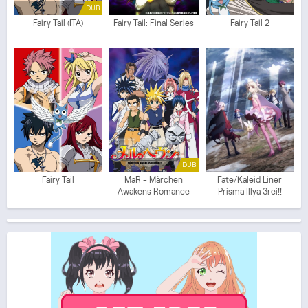
DUB
Fairy Tail (ITA)
Fairy Tail: Final Series
Fairy Tail 2
DUB
Fairy Tail
MaR - Märchen
Fate/Kaleid Liner
Awakens Romance
Prisma Illya 3rei!!
(ITA)