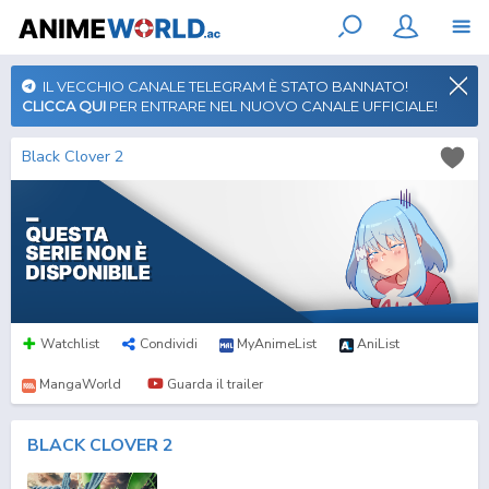
IL VECCHIO CANALE TELEGRAM È STATO BANNATO!
CLICCA QUI
PER ENTRARE NEL NUOVO CANALE UFFICIALE!
Black Clover 2
Watchlist
Condividi
MyAnimeList
AniList
MangaWorld
Guarda il trailer
BLACK CLOVER 2