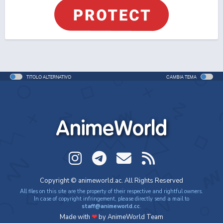
TITOLO ALTERNATIVO
CAMBIA TEMA
AnimeWorld
Copyright © animeworld.ac. All Rights Reserved
All files on this site are the property of their respective and rightful owners.
In case of copyright infringement, please directly send a mail to
staff@animeworld.cc
.
Made with
❤
by AnimeWorld Team